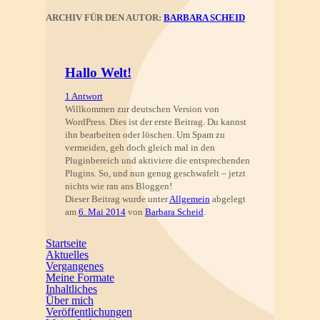
ARCHIV FÜR DEN AUTOR:
BARBARA SCHEID
Hallo Welt!
1 Antwort
Willkommen zur deutschen Version von
WordPress. Dies ist der erste Beitrag. Du kannst
ihn bearbeiten oder löschen. Um Spam zu
vermeiden, geh doch gleich mal in den
Pluginbereich und aktiviere die entsprechenden
Plugins. So, und nun genug geschwafelt – jetzt
nichts wie ran ans Bloggen!
Dieser Beitrag wurde unter
Allgemein
abgelegt
am
6. Mai 2014
von
Barbara Scheid
.
Startseite
Aktuelles
Vergangenes
Meine Formate
Inhaltliches
Über mich
Veröffentlichungen