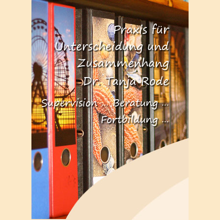
Praxis für
Unterscheidung und
Zusammenhang
Dr. Tanja Rode
Supervision ... Beratung ...
Fortbildung ...