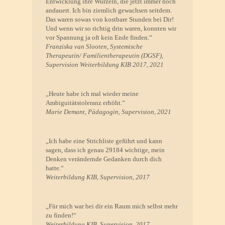
Entwicklung ihre Wurzeln, die jetzt immer noch
andauert. Ich bin ziemlich gewachsen seitdem.
Das waren sowas von kostbare Stunden bei Dir!
Und wenn wir so richtig drin waren, konnten wir
vor Spannung ja oft kein Ende finden.“
Franziska van Slooten, Systemische
Therapeutin/ Familientherapeutin (DGSF),
Supervision Weiterbildung KIB 2017, 2021
„Heute habe ich mal wieder meine
Ambiguitätstoleranz erhöht.“
Marie Demant, Pädagogin, Supervision, 2021
„Ich habe eine Strichliste geführt und kann
sagen, dass ich genau 29184 wichtige, mein
Denken verändernde Gedanken durch dich
hatte.“
Weiterbildung KIB, Supervision, 2017
„Für mich war bei dir ein Raum mich selbst mehr
zu finden!“
Weiterbildung KIB, Supervision, 2017