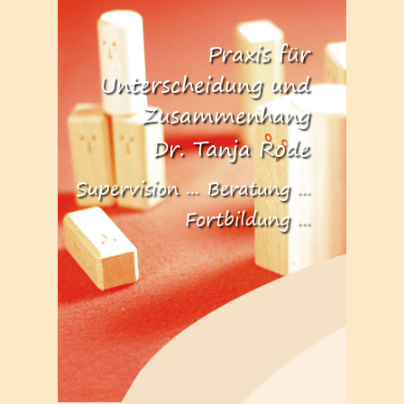
Praxis für
Unterscheidung und
Zusammenhang
Dr. Tanja Rode
Supervision ... Beratung ...
Fortbildung ...